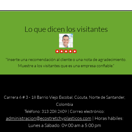
Lo que dicen los visitantes
.
"Inserte una recomendación al cliente o una nota de agradecimiento.
Muestre a los visitantes que es una empresa confiable."
Carrera 6 # 3 - 18 Barrio Viejo Escobal, Cúcuta, Norte de Santander,
Colombia
Teléfono:
313 208 2609
| Correo electrónico:
administracion@ecostretchyplasticos.com
| Horas hábiles:
Lunes a Sábado: 09:00 am a 5:00 pm