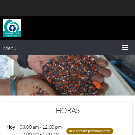
Menú
HORAS
Hoy
08:00 am
-
12:00 pm
Se cerrará próximamente
2:00 pm
-
6:00 pm